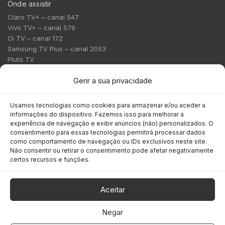
Onde assistir
Claro TV+ – canal 547
Vivo TV+ – canal 579
Oi TV – canal 172
Samsung TV Plus – canal 2053
Pluto TV
Contato
Gerir a sua privacidade
Redação:
redacao@bmcnews.com.br
Usamos tecnologias como cookies para armazenar e/ou aceder a
informações do dispositivo. Fazemos isso para melhorar a
Comercial:
experiência de navegação e exibir anúncios (não) personalizados. O
comercial@bmcnews.com.br
consentimento para essas tecnologias permitirá processar dados
como comportamento de navegação ou IDs exclusivos neste site.
Não consentir ou retirar o consentimento pode afetar negativamente
Anuncie na BM&C News
certos recursos e funções.
A BM&C News conecta marcas a milhões de investidores
através de TV, YouTube e plataformas digitais.
Aceitar
Negar