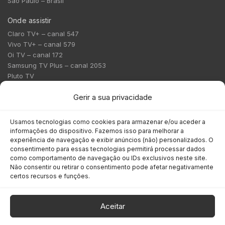
São Paulo – Brasil
Onde assistir
Claro TV+ – canal 547
Vivo TV+ – canal 579
Oi TV – canal 172
Samsung TV Plus – canal 2053
Pluto TV
Contato
Gerir a sua privacidade
Redação:
redacao@bmcnews.com.br
Usamos tecnologias como cookies para armazenar e/ou aceder a
informações do dispositivo. Fazemos isso para melhorar a
Comercial:
experiência de navegação e exibir anúncios (não) personalizados. O
comercial@bmcnews.com.br
consentimento para essas tecnologias permitirá processar dados
como comportamento de navegação ou IDs exclusivos neste site.
Não consentir ou retirar o consentimento pode afetar negativamente
Anuncie na BM&C News
certos recursos e funções.
A BM&C News conecta marcas a milhões de investidores
através de TV, YouTube e plataformas digitais.
Aceitar