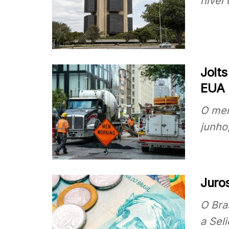
nível 
Jolts
EUA
O mer
junho
Juros
O Bra
a Sel