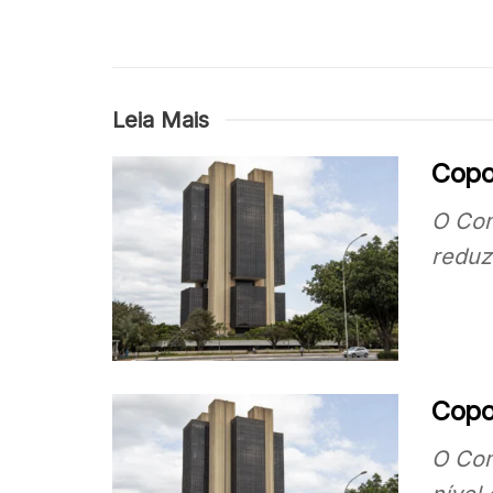
Leia Mais
Copo
O Com
reduz
Copom
O Com