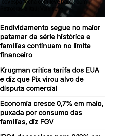
Ibovespa fecha com leve baixa, com
Petrobras e Itaú; Vale sobe
Endividamento segue no maior
patamar da série histórica e
famílias continuam no limite
financeiro
Krugman critica tarifa dos EUA
e diz que Pix virou alvo de
disputa comercial
Economia cresce 0,7% em maio,
puxada por consumo das
famílias, diz FGV