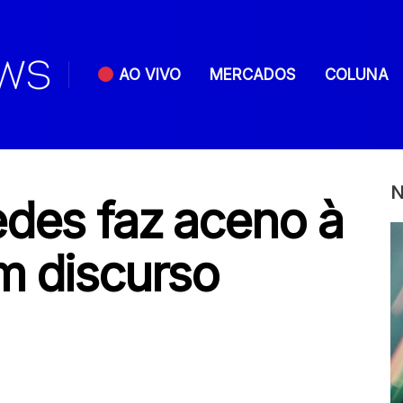
AO VIVO
MERCADOS
COLUNA
N
edes faz aceno à
m discurso