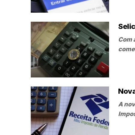
Seli
Com a
começ
Nova
A nov
Impos