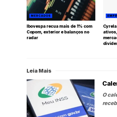
MERCADOS
EMPR
Ibovespa recua mais de 1% com
Cyrela
Copom, exterior e balanços no
ativos
radar
mercad
divid
Leia Mais
Cale
O cal
receb