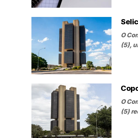
Seli
O Com
(5), 
Copo
O Com
(5) r