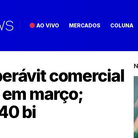
AO VIVO
MERCADOS
COLUNA
N
erávit comercial
i em março;
40 bi