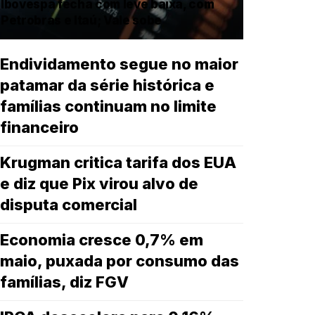
Ibovespa fecha com leve baixa, com
Petrobras e Itaú; Vale sobe
Endividamento segue no maior
patamar da série histórica e
famílias continuam no limite
financeiro
Krugman critica tarifa dos EUA
e diz que Pix virou alvo de
disputa comercial
Economia cresce 0,7% em
maio, puxada por consumo das
famílias, diz FGV