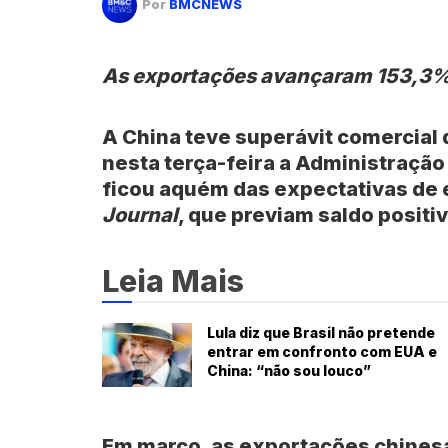
Por
BMCNEWS
As exportações avançaram 153,3
A China teve superávit comercial
nesta terça-feira a Administração
ficou aquém das expectativas de
Journal
, que previam saldo positi
Leia Mais
Lula diz que Brasil não pretende
entrar em confronto com EUA e
China: “não sou louco”
Em março, as exportações chinesa