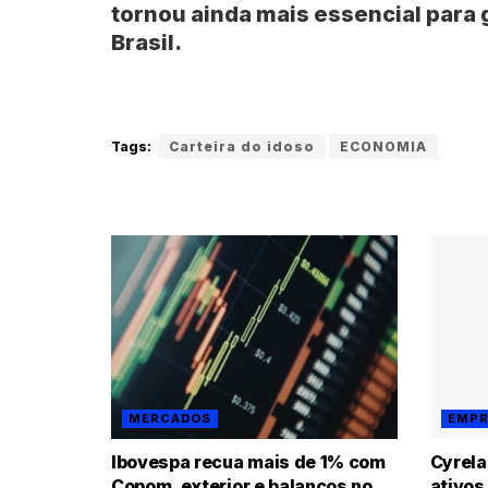
tornou ainda mais essencial para 
Brasil.
Tags:
Carteira do idoso
ECONOMIA
MERCADOS
EMPR
Ibovespa recua mais de 1% com
Cyrela
Copom, exterior e balanços no
ativos