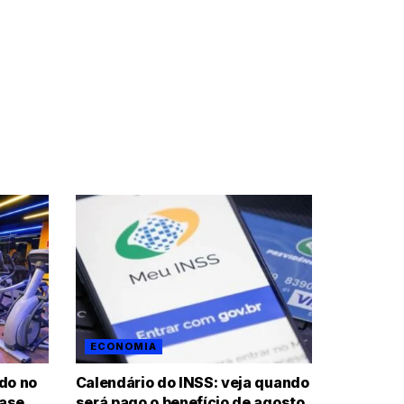
ECONOMIA
ido no
Calendário do INSS: veja quando
uase
será pago o benefício de agosto