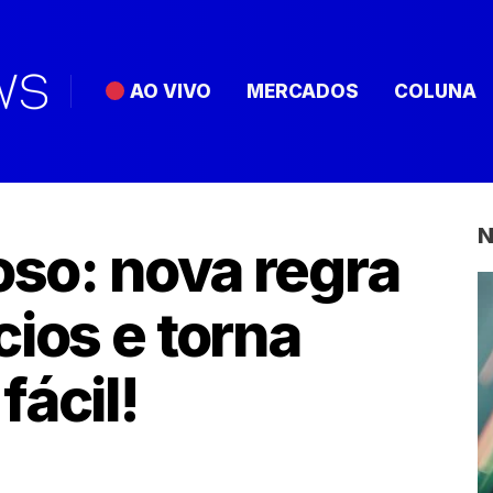
AO VIVO
MERCADOS
COLUNA
N
oso: nova regra
cios e torna
fácil!