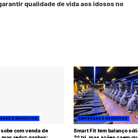
garantir qualidade de vida aos idosos no
ESAS E NEGÓCIOS
EMPRESAS E NEGÓCIOS
 sobe com venda de
Smart Fit tem balanço sól
, mas reduz ganhos;
2º tri, mas ações caem q