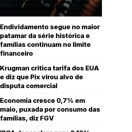
Ibovespa fecha com leve baixa, com
Petrobras e Itaú; Vale sobe
Endividamento segue no maior
patamar da série histórica e
famílias continuam no limite
financeiro
Krugman critica tarifa dos EUA
e diz que Pix virou alvo de
disputa comercial
Economia cresce 0,7% em
maio, puxada por consumo das
famílias, diz FGV