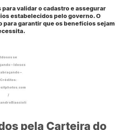
para validar o cadastro e assegurar
érios estabelecidos pelo governo. O
o para garantir que os benefícios sejam
ecessita.
Idosos se
çando – Idosos
 abraçando –
Créditos:
sitphotos.com
/
androBiascioli
dos pela Carteira do