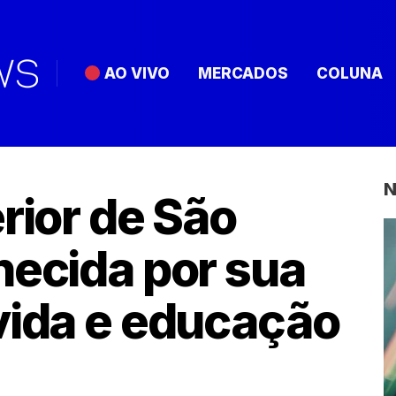
AO VIVO
MERCADOS
COLUNA
N
rior de São
hecida por sua
vida e educação