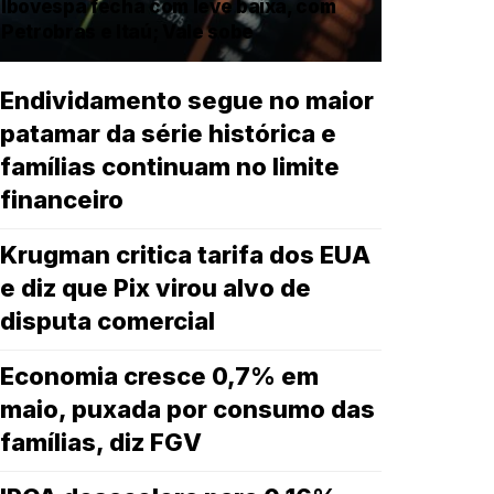
Ibovespa fecha com leve baixa, com
Petrobras e Itaú; Vale sobe
Endividamento segue no maior
patamar da série histórica e
famílias continuam no limite
financeiro
Krugman critica tarifa dos EUA
e diz que Pix virou alvo de
disputa comercial
Economia cresce 0,7% em
maio, puxada por consumo das
famílias, diz FGV