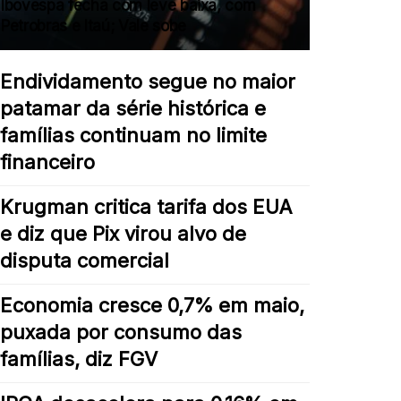
Ibovespa fecha com leve baixa, com
Petrobras e Itaú; Vale sobe
Endividamento segue no maior
patamar da série histórica e
famílias continuam no limite
financeiro
Krugman critica tarifa dos EUA
e diz que Pix virou alvo de
disputa comercial
Economia cresce 0,7% em maio,
puxada por consumo das
famílias, diz FGV