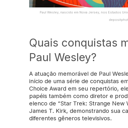
Paul Wesley, nascido em Nova Jersey, nos Estados Unido
depositpho
Quais conquistas m
Paul Wesley?
A atuação memorável de Paul Wesle
início de uma série de conquistas 
Choice Award em seu repertório, el
papéis também como diretor e prod
elenco de “Star Trek: Strange New W
James T. Kirk, demonstrando sua ca
diferentes gêneros televisivos.