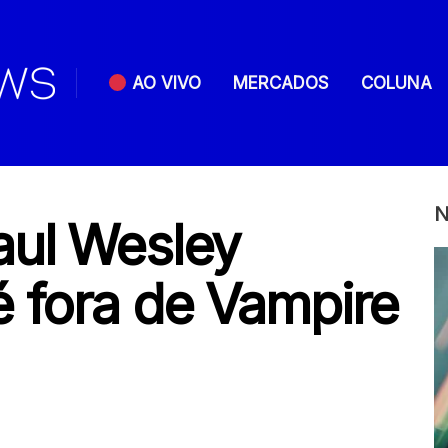
AO VIVO
MERCADOS
COLUNA
N
aul Wesley
é fora de Vampire