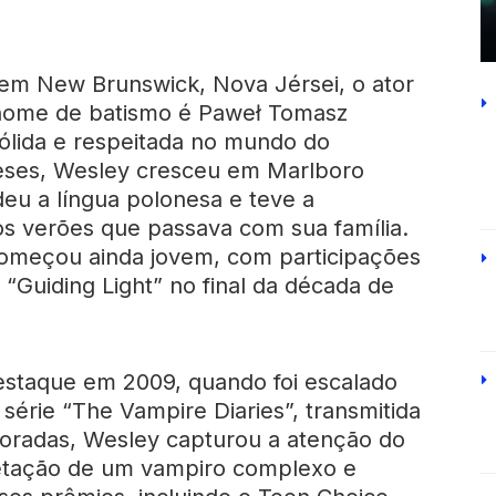
 em New Brunswick, Nova Jérsei, o ator
 nome de batismo é Paweł Tomasz
sólida e respeitada no mundo do
neses, Wesley cresceu em Marlboro
eu a língua polonesa e teve a
os verões que passava com sua família.
omeçou ainda jovem, com participações
“Guiding Light” no final da década de
estaque em 2009, quando foi escalado
série “The Vampire Diaries”, transmitida
oradas, Wesley capturou a atenção do
pretação de um vampiro complexo e