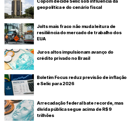
Copom decide Selic sob influência da
geopolítica e do cenário fiscal
Jolts mais fraco não muda leitura de
resiliência do mercado de trabalho dos
EUA
Juros altos impulsionam avanço do
crédito privado no Brasil
Boletim Focus reduz previsão de inflação
e Selic para 2026
Arrecadação federal bate recorde, mas
dívida pública segue acima de R$ 9
trilhões