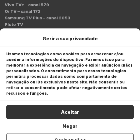
Vivo TV+ – canal 579
Oi TV – canal 172
Samsung TV Plus – canal 2053
Pluto TV
Contato
Gerir a sua privacidade
Redação:
redacao@bmcnews.com.br
Usamos tecnologias como cookies para armazenar e/ou
aceder a informações do dispositivo. Fazemos isso para
Comercial:
melhorar a experiência de navegação e exibir anúncios (não)
comercial@bmcnews.com.br
personalizados. O consentimento para essas tecnologias
permitirá processar dados como comportamento de
Anuncie na BM&C News
navegação ou IDs exclusivos neste site. Não consentir ou
retirar o consentimento pode afetar negativamente certos
A BM&C News conecta marcas a milhões de investidores
recursos e funções.
através de TV, YouTube e plataformas digitais.
Aceitar
Negar