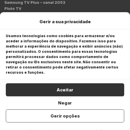
Samsung TV Plus – canal 2053
Pluto TV
Contato
Gerir a sua privacidade
Redação:
redacao@bmcnews.com.br
Usamos tecnologias como cookies para armazenar e/ou
aceder a informações do dispositivo. Fazemos isso para
Comercial:
melhorar a experiência de navegação e exibir anúncios (não)
comercial@bmcnews.com.br
personalizados. O consentimento para essas tecnologias
permitirá processar dados como comportamento de
Anuncie na BM&C News
navegação ou IDs exclusivos neste site. Não consentir ou
retirar o consentimento pode afetar negativamente certos
A BM&C News conecta marcas a milhões de investidores
recursos e funções.
através de TV, YouTube e plataformas digitais.
Aceitar
Negar
Gerir opções
COPYRIGHT © 2026 BM&C News. Todos os direitos
reservados.