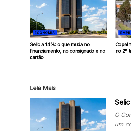
ECONOMIA
EMPR
Selic a 14%: o que muda no
Copel t
financiamento, no consignado e no
no 2º t
cartão
Leia Mais
Seli
O Com
um co