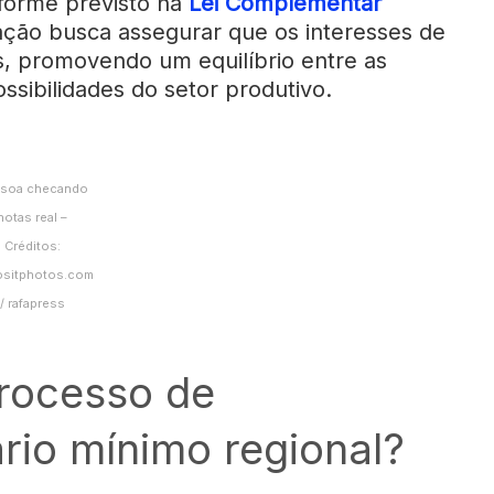
forme previsto na
Lei Complementar
ação busca assegurar que os interesses de
, promovendo um equilíbrio entre as
sibilidades do setor produtivo.
soa checando
notas real –
Créditos:
sitphotos.com
/ rafapress
rocesso de
rio mínimo regional?