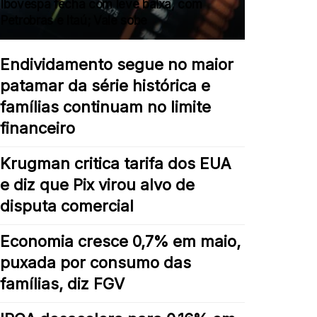
Ibovespa fecha com leve baixa, com
Petrobras e Itaú; Vale sobe
Endividamento segue no maior
patamar da série histórica e
famílias continuam no limite
financeiro
Krugman critica tarifa dos EUA
e diz que Pix virou alvo de
disputa comercial
Economia cresce 0,7% em maio,
puxada por consumo das
famílias, diz FGV