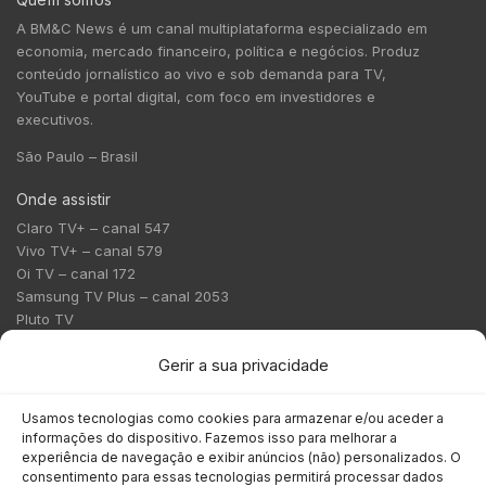
A BM&C News é um canal multiplataforma especializado em
economia, mercado financeiro, política e negócios. Produz
conteúdo jornalístico ao vivo e sob demanda para TV,
YouTube e portal digital, com foco em investidores e
executivos.
São Paulo – Brasil
Onde assistir
Claro TV+ – canal 547
Vivo TV+ – canal 579
Oi TV – canal 172
Samsung TV Plus – canal 2053
Pluto TV
Contato
Gerir a sua privacidade
Redação:
redacao@bmcnews.com.br
Usamos tecnologias como cookies para armazenar e/ou aceder a
informações do dispositivo. Fazemos isso para melhorar a
Comercial:
experiência de navegação e exibir anúncios (não) personalizados. O
comercial@bmcnews.com.br
consentimento para essas tecnologias permitirá processar dados