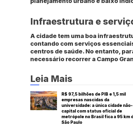
planejamento urbano e baixo índic
Infraestrutura e serviç
A cidade tem uma boa infraestrut
contando com serviços essencia
centros de saúde. No entanto, par
necessário recorrer a
Campo Gra
Leia Mais
R$ 97,5 bilhões de PIB e 1,5 mil
empresas nascidas da
universidade: a única cidade não-
capital com status oficial de
metrópole no Brasil fica a 95 km 
São Paulo