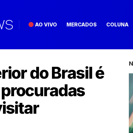
AO VIVO
MERCADOS
COLUNA
N
rior do Brasil é
 procuradas
isitar