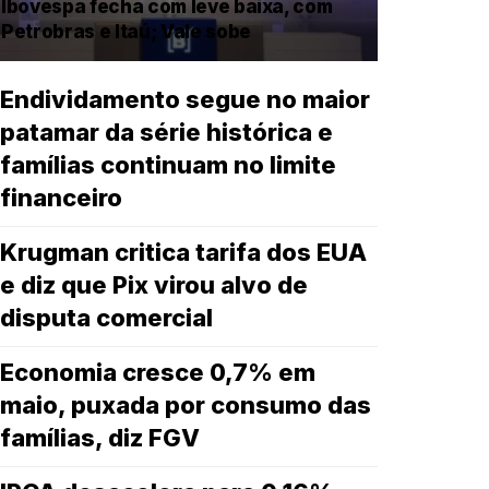
Ibovespa fecha com leve baixa, com
Petrobras e Itaú; Vale sobe
Endividamento segue no maior
patamar da série histórica e
famílias continuam no limite
financeiro
Krugman critica tarifa dos EUA
e diz que Pix virou alvo de
disputa comercial
Economia cresce 0,7% em
maio, puxada por consumo das
famílias, diz FGV