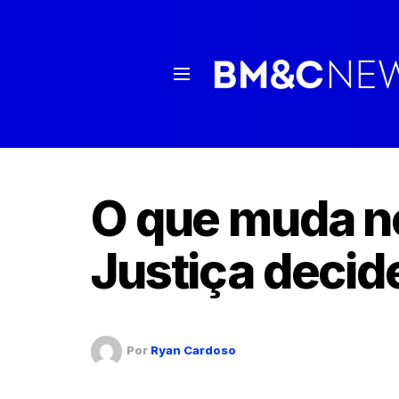
O que muda n
Justiça decid
Por
Ryan Cardoso