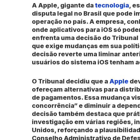
A Apple, gigante da
tecnologia
, e
disputa legal no Brasil que pode 
operação no país. A empresa, con
onde aplicativos para iOS só pode
enfrenta uma decisão do Tribunal 
que exige mudanças em sua polític
decisão reverte uma liminar anter
usuários do sistema iOS tenham ac
O Tribunal decidiu que a
Apple
de
ofereçam alternativas para distri
de pagamentos. Essa mudança visa 
concorrência” e diminuir a depend
decisão também destaca que prát
investigação em várias regiões, i
Unidos, reforçando a plausibilid
Conselho Administrativo de Defe