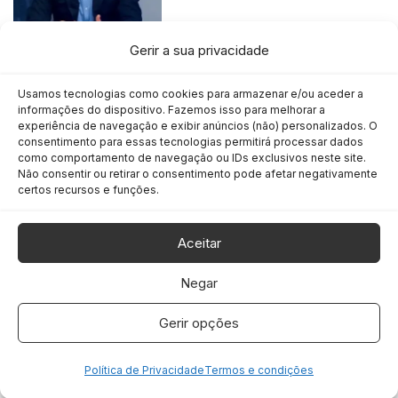
Como a eleição para o Senado
Gerir a sua privacidade
ALUIZIO FALCÃO FILHO
pode mudar o país
Usamos tecnologias como cookies para armazenar e/ou aceder a
informações do dispositivo. Fazemos isso para melhorar a
experiência de navegação e exibir anúncios (não) personalizados. O
consentimento para essas tecnologias permitirá processar dados
como comportamento de navegação ou IDs exclusivos neste site.
BM&C estreia Impacto S.A. série
PROGRAMAS BM&C
Não consentir ou retirar o consentimento pode afetar negativamente
original sobre liderança
certos recursos e funções.
empresarial e transformação
social
Aceitar
Negar
Itamaraty rebaixa representação
INTERNACIONAL
brasileira na Argentina após
Gerir opções
ataques de Milei a Lula
Política de Privacidade
Termos e condições