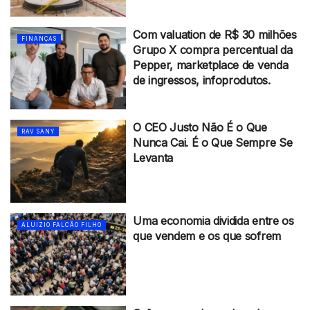
Com valuation de R$ 30 milhões
FINANÇAS
Grupo X compra percentual da
Pepper, marketplace de venda
de ingressos, infoprodutos.
O CEO Justo Não É o Que
RAV SANY
Nunca Cai. É o Que Sempre Se
Levanta
Uma economia dividida entre os
ALUIZIO FALCÃO FILHO
que vendem e os que sofrem