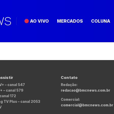
AO VIVO
MERCADOS
COLUNA
ssistir
Contato
V+ – canal 547
Redação:
+ – canal 579
redacao@bmcnews.com.br
 canal 172
Comercial:
 TV Plus – canal 2053
comercial@bmcnews.com.br
V