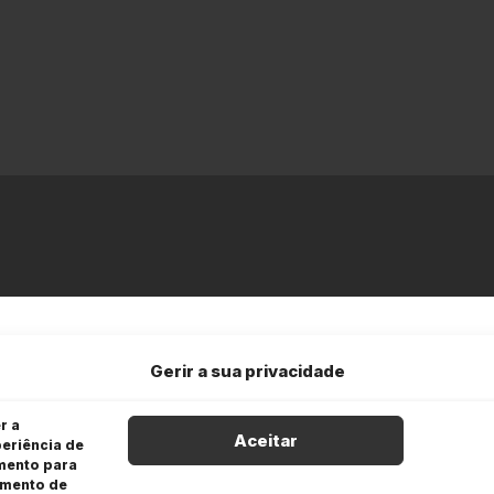
Gerir a sua privacidade
r a
Aceitar
eriência de
imento para
amento de