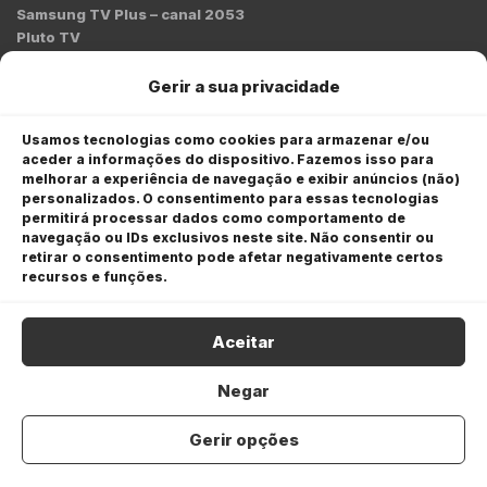
Samsung TV Plus – canal 2053
Pluto TV
Contato
Gerir a sua privacidade
Redação:
redacao@bmcnews.com.br
Usamos tecnologias como cookies para armazenar e/ou
aceder a informações do dispositivo. Fazemos isso para
Comercial:
melhorar a experiência de navegação e exibir anúncios (não)
comercial@bmcnews.com.br
personalizados. O consentimento para essas tecnologias
permitirá processar dados como comportamento de
Anuncie na BM&C News
navegação ou IDs exclusivos neste site. Não consentir ou
retirar o consentimento pode afetar negativamente certos
A BM&C News conecta marcas a milhões de investidores
recursos e funções.
através de TV, YouTube e plataformas digitais.
Aceitar
Negar
Gerir opções
COPYRIGHT © 2026 BM&C News. Todos os direitos