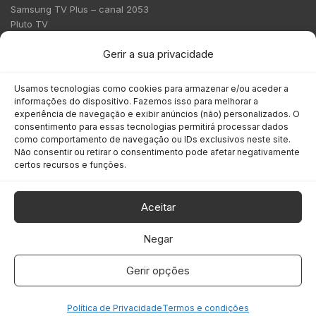
Samsung TV Plus – canal 2053
Pluto TV
Contato
Gerir a sua privacidade
Redação:
redacao@bmcnews.com.br
Usamos tecnologias como cookies para armazenar e/ou aceder a
informações do dispositivo. Fazemos isso para melhorar a
Comercial:
experiência de navegação e exibir anúncios (não) personalizados. O
comercial@bmcnews.com.br
consentimento para essas tecnologias permitirá processar dados
como comportamento de navegação ou IDs exclusivos neste site.
Não consentir ou retirar o consentimento pode afetar negativamente
Anuncie na BM&C News
certos recursos e funções.
A BM&C News conecta marcas a milhões de investidores
através de TV, YouTube e plataformas digitais.
Aceitar
Negar
Gerir opções
COPYRIGHT © 2026 BM&C News. Todos os direitos reservados.
Política de Privacidade
Termos e condições