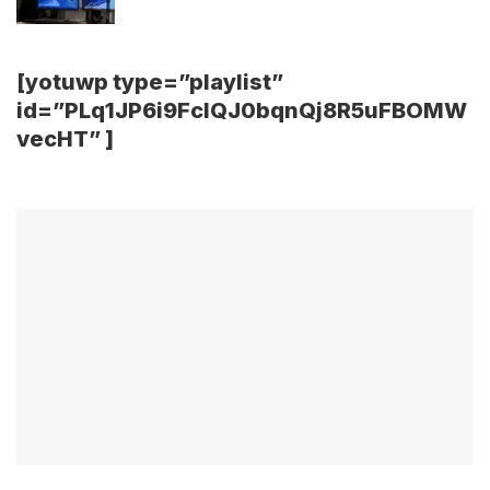
[yotuwp type=”playlist”
id=”PLq1JP6i9FcIQJ0bqnQj8R5uFBOMW
vecHT” ]