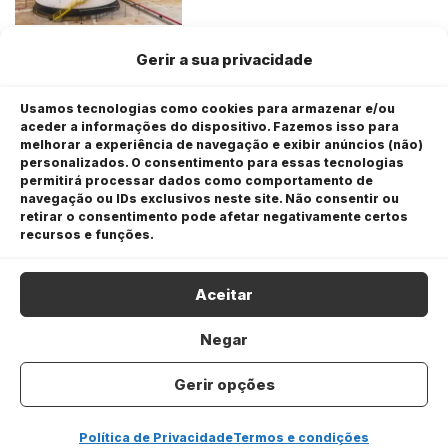
Com valuation de R$ 30
Gerir a sua privacidade
FINANÇAS
milhões Grupo X compra
percentual da Pepper,
Usamos tecnologias como cookies para armazenar e/ou
marketplace de venda de
aceder a informações do dispositivo. Fazemos isso para
ingressos, infoprodutos.
melhorar a experiência de navegação e exibir anúncios (não)
personalizados. O consentimento para essas tecnologias
permitirá processar dados como comportamento de
O CEO justo não é o que nunca
RAV SANY
navegação ou IDs exclusivos neste site. Não consentir ou
cai. É o que sempre se levanta
retirar o consentimento pode afetar negativamente certos
recursos e funções.
Aceitar
Uma economia dividida entre
ALUIZIO FALCÃO FILHO
Negar
os que vendem e os que
sofrem
Gerir opções
Política de Privacidade
Termos e condições