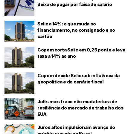
deixa de pagar por faixa de salário
Selic a 14%: o que muda no
financiamento, no consignado e no
cartão
Copom corta Selic em 0,25 ponto e leva
taxa a 14% ao ano
Copom decide Selic sob influência da
geopolítica e do cenário fiscal
Jolts mais fraco não muda leitura de
resiliência do mercado de trabalho dos
EUA
Juros altos impulsionam avanço do
crédito privado no Brasil