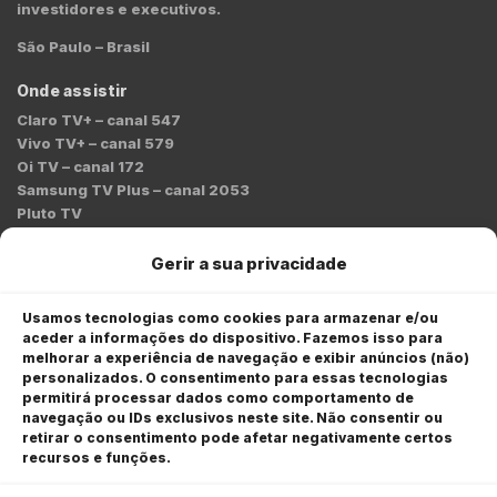
investidores e executivos.
São Paulo – Brasil
Onde assistir
Claro TV+ – canal 547
Vivo TV+ – canal 579
Oi TV – canal 172
Samsung TV Plus – canal 2053
Pluto TV
Contato
Gerir a sua privacidade
Redação:
redacao@bmcnews.com.br
Usamos tecnologias como cookies para armazenar e/ou
aceder a informações do dispositivo. Fazemos isso para
Comercial:
melhorar a experiência de navegação e exibir anúncios (não)
comercial@bmcnews.com.br
personalizados. O consentimento para essas tecnologias
permitirá processar dados como comportamento de
Anuncie na BM&C News
navegação ou IDs exclusivos neste site. Não consentir ou
retirar o consentimento pode afetar negativamente certos
A BM&C News conecta marcas a milhões de investidores
recursos e funções.
através de TV, YouTube e plataformas digitais.