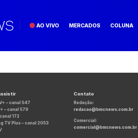
AO VIVO
MERCADOS
COLUNA
ssistir
Contato
V+ – canal 547
Redação:
+ – canal 579
redacao@bmcnews.com.br
 canal 172
Comercial:
 TV Plus – canal 2053
comercial@bmcnews.com.br
V