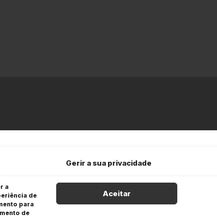
Gerir a sua privacidade
r a
Aceitar
eriência de
imento para
amento de