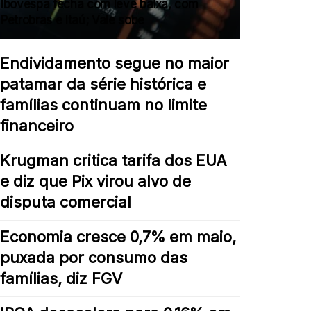
Ibovespa fecha com leve baixa, com
Petrobras e Itaú; Vale sobe
Endividamento segue no maior
patamar da série histórica e
famílias continuam no limite
financeiro
Krugman critica tarifa dos EUA
e diz que Pix virou alvo de
disputa comercial
Economia cresce 0,7% em maio,
puxada por consumo das
famílias, diz FGV