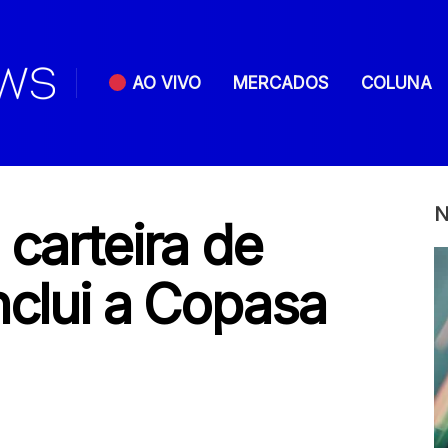
AO VIVO
MERCADOS
COLUNA
N
 carteira de
nclui a Copasa