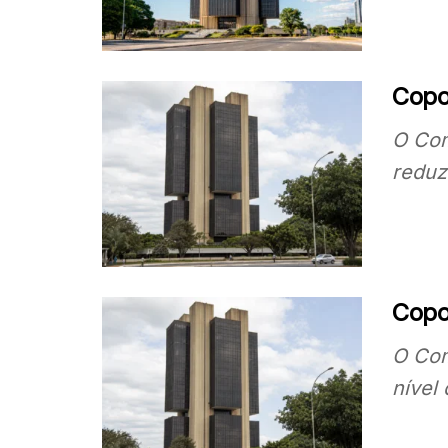
Copo
O Com
reduz
Copom
O Com
nível 