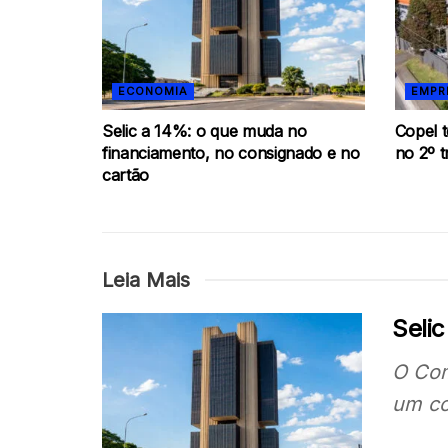
ECONOMIA
EMPR
Selic a 14%: o que muda no
Copel t
financiamento, no consignado e no
no 2º t
cartão
Leia Mais
Seli
O Com
um co