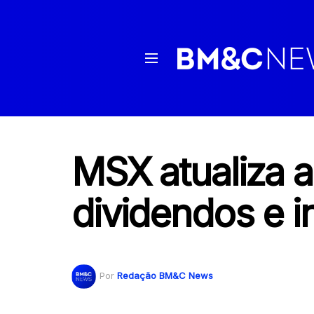
MSX atualiza a
dividendos e i
Por
Redação BM&C News