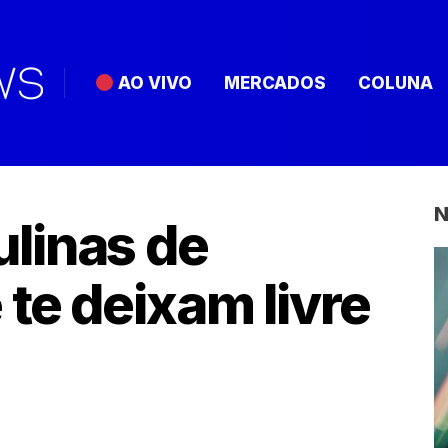
AO VIVO
MERCADOS
COLUNA
N
linas de
te deixam livre