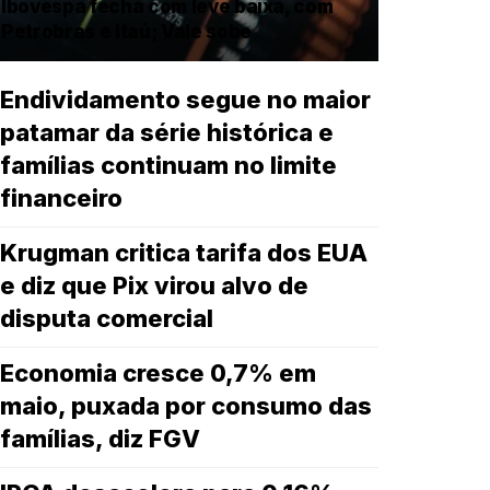
Ibovespa fecha com leve baixa, com
Petrobras e Itaú; Vale sobe
Endividamento segue no maior
patamar da série histórica e
famílias continuam no limite
financeiro
Krugman critica tarifa dos EUA
e diz que Pix virou alvo de
disputa comercial
Economia cresce 0,7% em
maio, puxada por consumo das
famílias, diz FGV