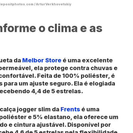
epositphotos.com / ArturVerkhovetskiy
forme o clima e as
ueta
da
Melbor Store
é uma excelente
ermeável, ela protege contra chuvas e
onfortável. Feita de 100% poliéster, é
s para um ajuste seguro. Ela é elogiada
recebendo 4,4 de 5 estrelas.
calça jogger slim da
Frents
é uma
poliéster e 5% elastano, ela oferece um
o e cintura ajustável. Disponível por
ebe 4,6 de 5 estrelas pela flexibilidade