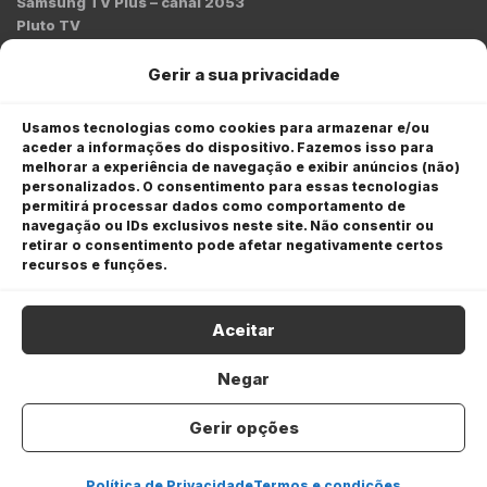
Samsung TV Plus – canal 2053
Pluto TV
Contato
Gerir a sua privacidade
Redação:
redacao@bmcnews.com.br
Usamos tecnologias como cookies para armazenar e/ou
aceder a informações do dispositivo. Fazemos isso para
Comercial:
melhorar a experiência de navegação e exibir anúncios (não)
comercial@bmcnews.com.br
personalizados. O consentimento para essas tecnologias
permitirá processar dados como comportamento de
Anuncie na BM&C News
navegação ou IDs exclusivos neste site. Não consentir ou
retirar o consentimento pode afetar negativamente certos
A BM&C News conecta marcas a milhões de investidores
recursos e funções.
através de TV, YouTube e plataformas digitais.
Aceitar
Negar
Gerir opções
COPYRIGHT © 2026 BM&C News. Todos os direitos
reservados.
Política de Privacidade
Termos e condições