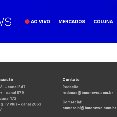
AO VIVO
MERCADOS
COLUNA
ssistir
Contato
V+ – canal 547
Redação:
+ – canal 579
redacao@bmcnews.com.br
 canal 172
Comercial:
 TV Plus – canal 2053
comercial@bmcnews.com.br
V