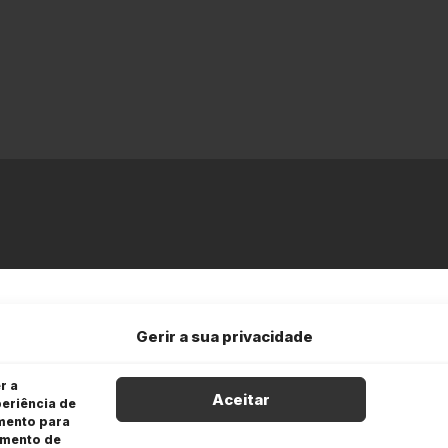
Gerir a sua privacidade
r a
Aceitar
eriência de
imento para
amento de