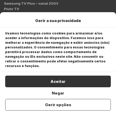
Samsung TV Plus – canal 2053
Pluto TV
Contato
Gerir a sua privacidade
Redação:
redacao@bmcnews.com.br
Usamos tecnologias como cookies para armazenar e/ou
aceder a informações do dispositivo. Fazemos isso para
Comercial:
melhorar a experiência de navegação e exibir anúncios (não)
comercial@bmcnews.com.br
personalizados. O consentimento para essas tecnologias
permitirá processar dados como comportamento de
Anuncie na BM&C News
navegação ou IDs exclusivos neste site. Não consentir ou
retirar o consentimento pode afetar negativamente certos
A BM&C News conecta marcas a milhões de investidores
recursos e funções.
através de TV, YouTube e plataformas digitais.
Aceitar
Negar
Gerir opções
COPYRIGHT © 2026 BM&C News. Todos os direitos