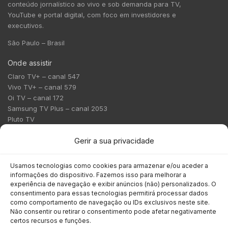
conteúdo jornalístico ao vivo e sob demanda para TV,
YouTube e portal digital, com foco em investidores e
executivos.
São Paulo – Brasil
Onde assistir
Claro TV+ – canal 547
Vivo TV+ – canal 579
Oi TV – canal 172
Samsung TV Plus – canal 2053
Pluto TV
Contato
Gerir a sua privacidade
Redação:
redacao@bmcnews.com.br
Usamos tecnologias como cookies para armazenar e/ou aceder a
informações do dispositivo. Fazemos isso para melhorar a
Comercial:
experiência de navegação e exibir anúncios (não) personalizados. O
comercial@bmcnews.com.br
consentimento para essas tecnologias permitirá processar dados
como comportamento de navegação ou IDs exclusivos neste site.
Não consentir ou retirar o consentimento pode afetar negativamente
Anuncie na BM&C News
certos recursos e funções.
A BM&C News conecta marcas a milhões de investidores