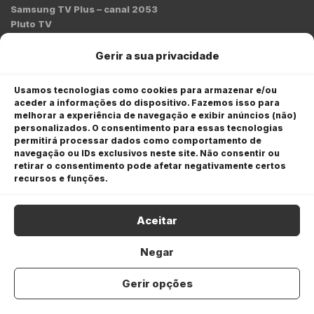
Samsung TV Plus – canal 2053
Pluto TV
Contato
Gerir a sua privacidade
Redação:
redacao@bmcnews.com.br
Usamos tecnologias como cookies para armazenar e/ou
aceder a informações do dispositivo. Fazemos isso para
Comercial:
melhorar a experiência de navegação e exibir anúncios (não)
comercial@bmcnews.com.br
personalizados. O consentimento para essas tecnologias
permitirá processar dados como comportamento de
Anuncie na BM&C News
navegação ou IDs exclusivos neste site. Não consentir ou
retirar o consentimento pode afetar negativamente certos
A BM&C News conecta marcas a milhões de investidores
recursos e funções.
através de TV, YouTube e plataformas digitais.
Aceitar
Negar
Gerir opções
COPYRIGHT © 2026 BM&C News. Todos os direitos