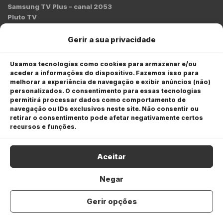
Samsung TV Plus – canal 2053
Pluto TV
Contato
Gerir a sua privacidade
Redação:
redacao@bmcnews.com.br
Usamos tecnologias como cookies para armazenar e/ou
aceder a informações do dispositivo. Fazemos isso para
Comercial:
melhorar a experiência de navegação e exibir anúncios (não)
comercial@bmcnews.com.br
personalizados. O consentimento para essas tecnologias
permitirá processar dados como comportamento de
Anuncie na BM&C News
navegação ou IDs exclusivos neste site. Não consentir ou
retirar o consentimento pode afetar negativamente certos
A BM&C News conecta marcas a milhões de investidores
recursos e funções.
através de TV, YouTube e plataformas digitais.
Aceitar
Negar
Gerir opções
COPYRIGHT © 2026 BM&C News. Todos os direitos