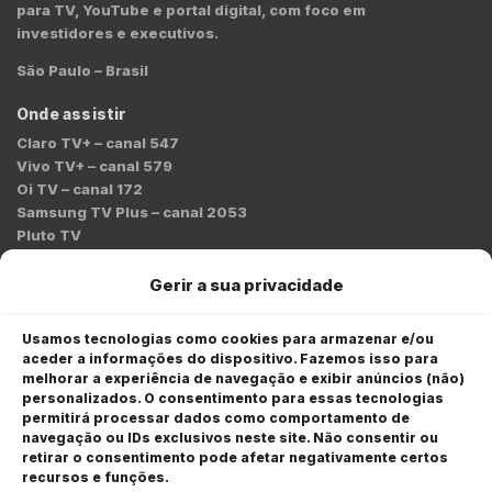
para TV, YouTube e portal digital, com foco em
investidores e executivos.
São Paulo – Brasil
Onde assistir
Claro TV+ – canal 547
Vivo TV+ – canal 579
Oi TV – canal 172
Samsung TV Plus – canal 2053
Pluto TV
Contato
Gerir a sua privacidade
Redação:
redacao@bmcnews.com.br
Usamos tecnologias como cookies para armazenar e/ou
aceder a informações do dispositivo. Fazemos isso para
Comercial:
melhorar a experiência de navegação e exibir anúncios (não)
comercial@bmcnews.com.br
personalizados. O consentimento para essas tecnologias
permitirá processar dados como comportamento de
Anuncie na BM&C News
navegação ou IDs exclusivos neste site. Não consentir ou
retirar o consentimento pode afetar negativamente certos
A BM&C News conecta marcas a milhões de investidores
recursos e funções.
através de TV, YouTube e plataformas digitais.