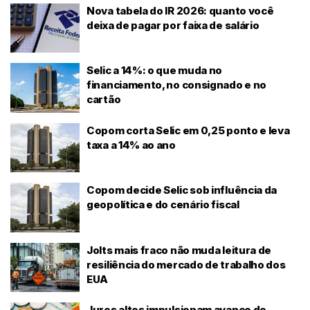
Nova tabela do IR 2026: quanto você
deixa de pagar por faixa de salário
Selic a 14%: o que muda no
financiamento, no consignado e no
cartão
Copom corta Selic em 0,25 ponto e leva
taxa a 14% ao ano
Copom decide Selic sob influência da
geopolítica e do cenário fiscal
Jolts mais fraco não muda leitura de
resiliência do mercado de trabalho dos
EUA
Juros altos impulsionam avanço do