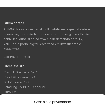
Quem somos
A BM&C News é um canal multiplataforma especializado em
economia, mercado financeiro, política e negócios. Produz
conteúdo jornalístico ao vivo e sob demanda para TV,
YouTube e portal digital, com foco em investidores e
executivos.
São Paulo – Brasil
Onde assistir
Claro TV+ – canal 547
Vivo TV+ – canal 579
Oi TV – canal 172
Samsung TV Plus – canal 2053
Pluto TV
Contato
Gerir a sua privacidade