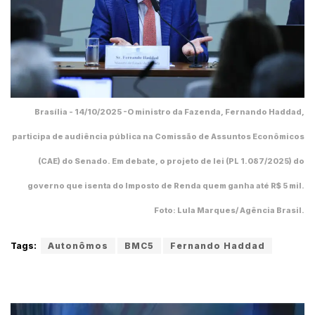
Brasília - 14/10/2025 -O ministro da Fazenda, Fernando Haddad,
participa de audiência pública na Comissão de Assuntos Econômicos
(CAE) do Senado. Em debate, o projeto de lei (PL 1.087/2025) do
governo que isenta do Imposto de Renda quem ganha até R$ 5 mil.
Foto: Lula Marques/ Agência Brasil.
Tags:
Autonômos
BMC5
Fernando Haddad