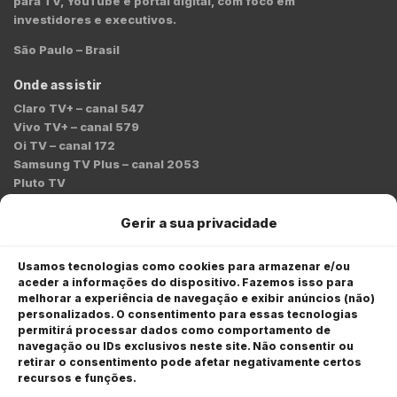
para TV, YouTube e portal digital, com foco em
investidores e executivos.
São Paulo – Brasil
Onde assistir
Claro TV+ – canal 547
Vivo TV+ – canal 579
Oi TV – canal 172
Samsung TV Plus – canal 2053
Pluto TV
Contato
Gerir a sua privacidade
Redação:
redacao@bmcnews.com.br
Usamos tecnologias como cookies para armazenar e/ou
aceder a informações do dispositivo. Fazemos isso para
Comercial:
melhorar a experiência de navegação e exibir anúncios (não)
comercial@bmcnews.com.br
personalizados. O consentimento para essas tecnologias
permitirá processar dados como comportamento de
Anuncie na BM&C News
navegação ou IDs exclusivos neste site. Não consentir ou
retirar o consentimento pode afetar negativamente certos
A BM&C News conecta marcas a milhões de investidores
recursos e funções.
através de TV, YouTube e plataformas digitais.