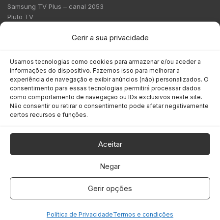
Samsung TV Plus – canal 2053
Pluto TV
Contato
Gerir a sua privacidade
Redação:
redacao@bmcnews.com.br
Usamos tecnologias como cookies para armazenar e/ou aceder a
informações do dispositivo. Fazemos isso para melhorar a
Comercial:
experiência de navegação e exibir anúncios (não) personalizados. O
comercial@bmcnews.com.br
consentimento para essas tecnologias permitirá processar dados
como comportamento de navegação ou IDs exclusivos neste site.
Não consentir ou retirar o consentimento pode afetar negativamente
Anuncie na BM&C News
certos recursos e funções.
A BM&C News conecta marcas a milhões de investidores
através de TV, YouTube e plataformas digitais.
Aceitar
Negar
Gerir opções
COPYRIGHT © 2026 BM&C News. Todos os direitos reservados.
Política de Privacidade
Termos e condições