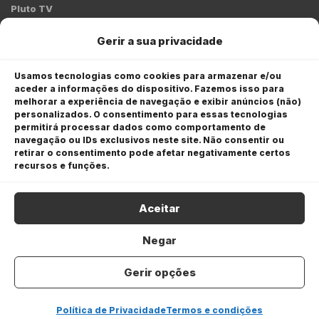
Pluto TV
Contato
Gerir a sua privacidade
Redação:
redacao@bmcnews.com.br
Usamos tecnologias como cookies para armazenar e/ou
aceder a informações do dispositivo. Fazemos isso para
Comercial:
melhorar a experiência de navegação e exibir anúncios (não)
comercial@bmcnews.com.br
personalizados. O consentimento para essas tecnologias
permitirá processar dados como comportamento de
Anuncie na BM&C News
navegação ou IDs exclusivos neste site. Não consentir ou
retirar o consentimento pode afetar negativamente certos
A BM&C News conecta marcas a milhões de investidores
recursos e funções.
através de TV, YouTube e plataformas digitais.
Aceitar
Negar
Gerir opções
COPYRIGHT © 2026 BM&C News. Todos os direitos
reservados.
Política de Privacidade
Termos e condições