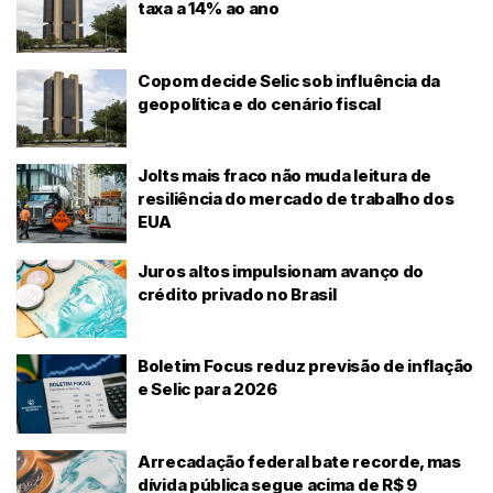
taxa a 14% ao ano
Copom decide Selic sob influência da
geopolítica e do cenário fiscal
Jolts mais fraco não muda leitura de
resiliência do mercado de trabalho dos
EUA
Juros altos impulsionam avanço do
crédito privado no Brasil
Boletim Focus reduz previsão de inflação
e Selic para 2026
Arrecadação federal bate recorde, mas
dívida pública segue acima de R$ 9