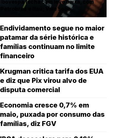
Ibovespa fecha com leve baixa, com
Petrobras e Itaú; Vale sobe
Endividamento segue no maior
patamar da série histórica e
famílias continuam no limite
financeiro
Krugman critica tarifa dos EUA
e diz que Pix virou alvo de
disputa comercial
Economia cresce 0,7% em
maio, puxada por consumo das
famílias, diz FGV