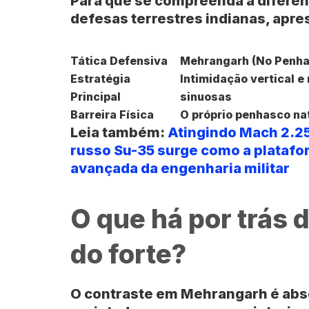
Para que se compreenda a diferenç
defesas terrestres indianas, apr
Tática Defensiva
Mehrangarh (No Penha
Estratégia
Intimidação vertical e
Principal
sinuosas
Barreira Física
O próprio penhasco na
Leia também:
Atingindo Mach 2.25
russo Su-35 surge como a plataf
avançada da engenharia militar
O que há por trás 
do forte?
O contraste em
Mehrangarh
é abs