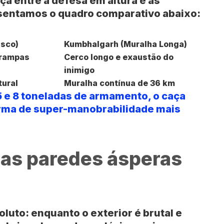
a entre a defesa em altura e as
esentamos o quadro comparativo abaixo:
sco)
Kumbhalgarh (Muralha Longa)
 rampas
Cerco longo e exaustão do
inimigo
tural
Muralha contínua de 36 km
 e 8 toneladas de armamento, o caça
orma de super-manobrabilidade mais
das paredes ásperas
oluto: enquanto o exterior é brutal e