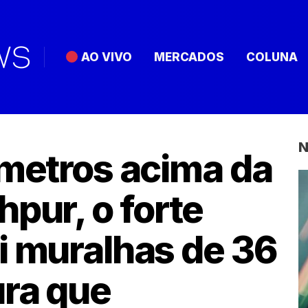
AO VIVO
MERCADOS
COLUNA
N
 metros acima da
pur, o forte
i muralhas de 36
ura que