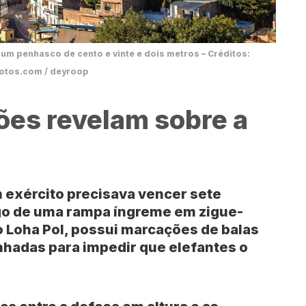
um penhasco de cento e vinte e dois metros – Créditos:
otos.com / deyroop
ões revelam sobre a
m exército precisava vencer sete
ngo de uma rampa íngreme em zigue-
o
Loha Pol
, possui marcações de balas
nhadas para impedir que elefantes o