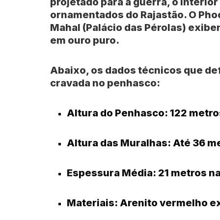
projetado para a guerra, o interio
ornamentados do
Rajastão
. O
Pho
Mahal
(Palácio das Pérolas) exibem
em ouro puro.
Abaixo, os dados técnicos que de
cravada no penhasco:
Altura do Penhasco:
122 metro
Altura das Muralhas:
Até 36 me
Espessura Média:
21 metros n
Materiais:
Arenito vermelho ex