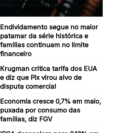
Ibovespa fecha com leve baixa, com
Petrobras e Itaú; Vale sobe
Endividamento segue no maior
patamar da série histórica e
famílias continuam no limite
financeiro
Krugman critica tarifa dos EUA
e diz que Pix virou alvo de
disputa comercial
Economia cresce 0,7% em maio,
puxada por consumo das
famílias, diz FGV