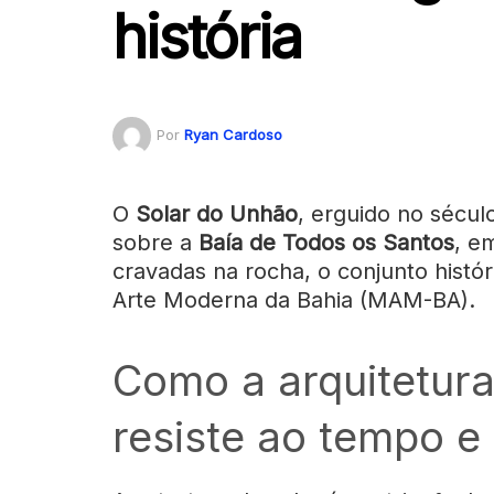
história
Por
Ryan Cardoso
O
Solar do Unhão
, erguido no sécu
sobre a
Baía de Todos os Santos
, e
cravadas na rocha, o conjunto histó
Arte Moderna da Bahia (MAM-BA).
Como a arquitetur
resiste ao tempo e