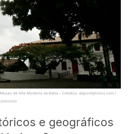
o Museu de Arte Moderna da Bahia – Créditos: depositphotos.com /
joasouza
tóricos e geográficos