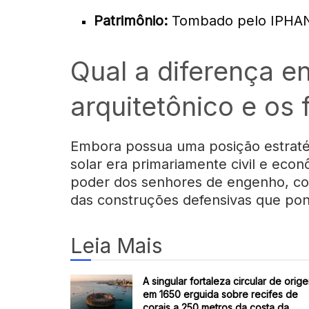
Patrimônio:
Tombado pelo IPHAN d
Qual a diferença en
arquitetônico e os 
Embora possua uma posição estratég
solar era primariamente civil e econô
poder dos senhores de engenho, com
das construções defensivas que pont
Leia Mais
A singular fortaleza circular de orig
em 1650 erguida sobre recifes de
corais a 250 metros da costa da