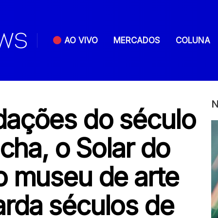
AO VIVO
MERCADOS
COLUNA
N
dações do século
ocha, o Solar do
o museu de arte
rda séculos de