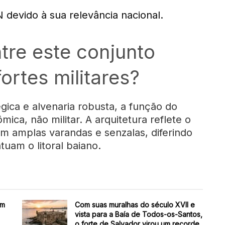
evido à sua relevância nacional.
tre este conjunto
fortes militares?
ica e alvenaria robusta, a função do
mica, não militar. A arquitetura reflete o
 amplas varandas e senzalas, diferindo
uam o litoral baiano.
em
Com suas muralhas do século XVII e
vista para a Baía de Todos-os-Santos,
o forte de Salvador virou um recorde