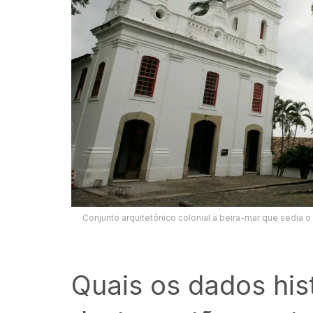
Conjunto arquitetônico colonial à beira-mar que sedia 
Quais os dados his