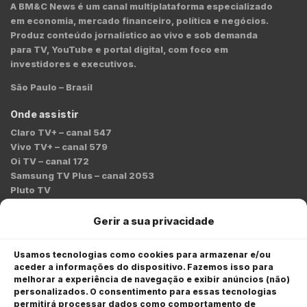
A BM&C News é um canal multiplataforma especializado
em economia, mercado financeiro, política e negócios.
Produz conteúdo jornalístico ao vivo e sob demanda
para TV, YouTube e portal digital, com foco em
investidores e executivos.
São Paulo – Brasil
Onde assistir
Claro TV+ – canal 547
Vivo TV+ – canal 579
Oi TV – canal 172
Samsung TV Plus – canal 2053
Pluto TV
Contato
Gerir a sua privacidade
Redação:
redacao@bmcnews.com.br
Usamos tecnologias como cookies para armazenar e/ou
aceder a informações do dispositivo. Fazemos isso para
Comercial:
melhorar a experiência de navegação e exibir anúncios (não)
comercial@bmcnews.com.br
personalizados. O consentimento para essas tecnologias
permitirá processar dados como comportamento de