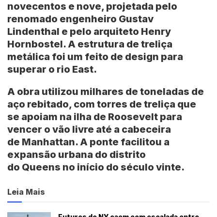
novecentos e nove, projetada pelo
renomado engenheiro
Gustav
Lindenthal
e pelo arquiteto
Henry
Hornbostel
. A estrutura de treliça
metálica foi um feito de design para
superar o rio
East
.
A obra utilizou milhares de toneladas de
aço rebitado, com torres de treliça que
se apoiam na ilha de
Roosevelt
para
vencer o vão livre até a cabeceira
de
Manhattan
. A ponte facilitou a
expansão urbana do distrito
do
Queens
no início do século vinte.
Leia Mais
Futuros de NY caem com escalada entre