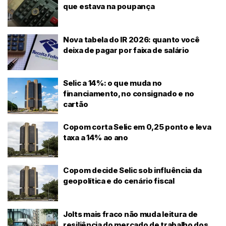
que estava na poupança
Nova tabela do IR 2026: quanto você
deixa de pagar por faixa de salário
Selic a 14%: o que muda no
financiamento, no consignado e no
cartão
Copom corta Selic em 0,25 ponto e leva
taxa a 14% ao ano
Copom decide Selic sob influência da
geopolítica e do cenário fiscal
Jolts mais fraco não muda leitura de
resiliência do mercado de trabalho dos