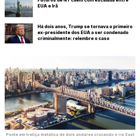
EUA e Irã
Há dois anos, Trump se tornava o primeiro
ex-presidente dos EUA a ser condenado
criminalmente: relembre o caso
Ponte em treliça metálica de dois andares cruzando o rio East