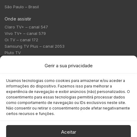
São Paulo – Brasil
Onde assistir
Claro TV+ – canal 547
Vivo TV+ – canal 579
Oi TV – canal 172
Samsung TV Plus – canal 2053
Pluto TV
Contato
Gerir a sua privacidade
Redação:
redacao@bmcnews.com.br
Usamos tecnologias como cookies para armazenar e/ou aceder a
informações do dispositivo. Fazemos isso para melhorar a
Comercial:
experiência de navegação e exibir anúncios (não) personalizados. O
comercial@bmcnews.com.br
consentimento para essas tecnologias permitirá processar dados
como comportamento de navegação ou IDs exclusivos neste site.
Não consentir ou retirar o consentimento pode afetar negativamente
Anuncie na BM&C News
certos recursos e funções.
A BM&C News conecta marcas a milhões de investidores
através de TV, YouTube e plataformas digitais.
Aceitar