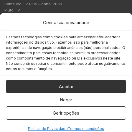
Samsung TV Plus – canal 2053
Pluto TV
Contato
Gerir a sua privacidade
Redação:
redacao@bmcnews.com.br
Usamos tecnologias como cookies para armazenar e/ou aceder a
informações do dispositivo. Fazemos isso para melhorar a
Comercial:
experiência de navegação e exibir anúncios (não) personalizados. O
comercial@bmcnews.com.br
consentimento para essas tecnologias permitirá processar dados
como comportamento de navegação ou IDs exclusivos neste site.
Não consentir ou retirar o consentimento pode afetar negativamente
Anuncie na BM&C News
certos recursos e funções.
A BM&C News conecta marcas a milhões de investidores
através de TV, YouTube e plataformas digitais.
Aceitar
Negar
Gerir opções
COPYRIGHT © 2026 BM&C News. Todos os direitos reservados.
Política de Privacidade
Termos e condições