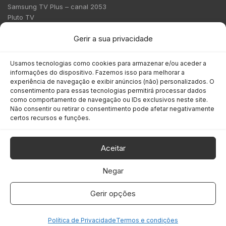
Samsung TV Plus – canal 2053
Pluto TV
Contato
Gerir a sua privacidade
Redação:
redacao@bmcnews.com.br
Usamos tecnologias como cookies para armazenar e/ou aceder a
informações do dispositivo. Fazemos isso para melhorar a
Comercial:
experiência de navegação e exibir anúncios (não) personalizados. O
comercial@bmcnews.com.br
consentimento para essas tecnologias permitirá processar dados
como comportamento de navegação ou IDs exclusivos neste site.
Não consentir ou retirar o consentimento pode afetar negativamente
Anuncie na BM&C News
certos recursos e funções.
A BM&C News conecta marcas a milhões de investidores
através de TV, YouTube e plataformas digitais.
Aceitar
Negar
Gerir opções
COPYRIGHT © 2026 BM&C News. Todos os direitos reservados.
Política de Privacidade
Termos e condições