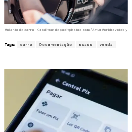
Volante de carro - Créditos: depositphotos.com / ArturVerkhovetskiy
Tags:
carro
Documentação
usado
venda