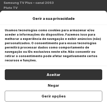
Samsung TV Plus – canal 2053
Pluto TV
Contato
Gerir a sua privacidade
Redação:
redacao@bmcnews.com.br
Usamos tecnologias como cookies para armazenar e/ou
aceder a informações do dispositivo. Fazemos isso para
Comercial:
melhorar a experiência de navegação e exibir anúncios (não)
comercial@bmcnews.com.br
personalizados. O consentimento para essas tecnologias
permitirá processar dados como comportamento de
Anuncie na BM&C News
navegação ou IDs exclusivos neste site. Não consentir ou
retirar o consentimento pode afetar negativamente certos
A BM&C News conecta marcas a milhões de investidores
recursos e funções.
através de TV, YouTube e plataformas digitais.
Aceitar
Negar
Gerir opções
COPYRIGHT © 2026 BM&C News. Todos os direitos