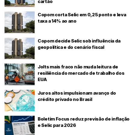
cartão
Copom corta Selic em 0,25 ponto e leva
taxa a 14% ao ano
Copom decide Selic sob influência da
geopolítica e do cenário fiscal
Jolts mais fraco não muda leitura de
resiliência do mercado de trabalho dos
EUA
Juros altos impulsionam avanço do
crédito privado no Brasil
Boletim Focus reduz previsão de inflação
e Selic para 2026