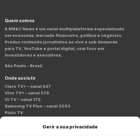
Quem somos
A BM&C News é um canal multiplataforma especializado
em economia, mercado financeiro, política e negócios.
Produz conteúdo jornalístico ao vivo e sob demanda
para TV, YouTube e portal digital, com foco em
investidores e executivos.
São Paulo – Brasil
Onde assistir
Claro TV+ – canal 547
Vivo TV+ – canal 579
Oi TV – canal 172
Samsung TV Plus – canal 2053
Pluto TV
Contato
Gerir a sua privacidade
Redação:
redacao@bmcnews.com.br