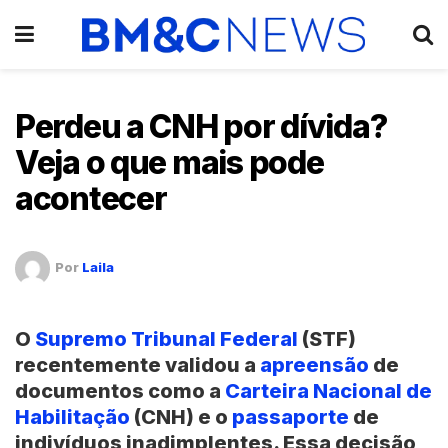
Perdeu a CNH por dívida?
Veja o que mais pode
acontecer
Por
Laila
O
Supremo Tribunal Federal
(STF)
recentemente validou a
apreensão
de
documentos como a
Carteira Nacional de
Habilitação
(CNH)
e o
passaporte
de
indivíduos inadimplentes. Essa decisão