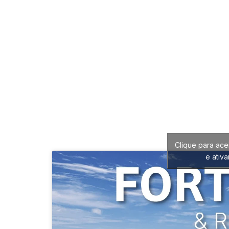
Clique para ace
e ativ