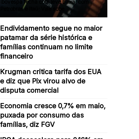
Ibovespa fecha com leve baixa, com
Petrobras e Itaú; Vale sobe
Endividamento segue no maior
patamar da série histórica e
famílias continuam no limite
financeiro
Krugman critica tarifa dos EUA
e diz que Pix virou alvo de
disputa comercial
Economia cresce 0,7% em maio,
puxada por consumo das
famílias, diz FGV