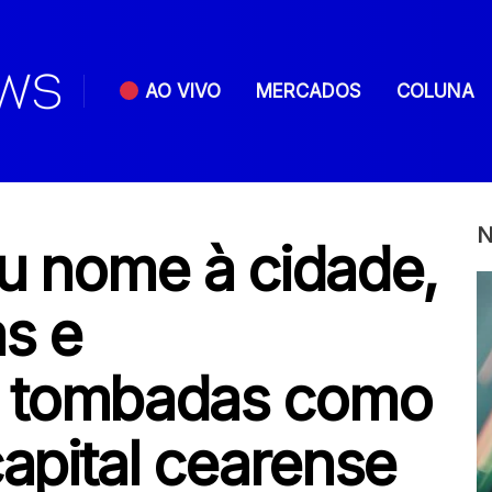
AO VIVO
MERCADOS
COLUNA
N
eu nome à cidade,
as e
 tombadas como
capital cearense