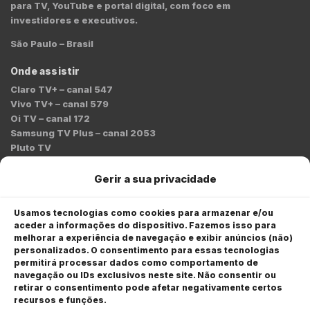
para TV, YouTube e portal digital, com foco em
investidores e executivos.
São Paulo – Brasil
Onde assistir
Claro TV+ – canal 547
Vivo TV+ – canal 579
Oi TV – canal 172
Samsung TV Plus – canal 2053
Pluto TV
Contato
Gerir a sua privacidade
Redação:
redacao@bmcnews.com.br
Usamos tecnologias como cookies para armazenar e/ou
aceder a informações do dispositivo. Fazemos isso para
Comercial:
melhorar a experiência de navegação e exibir anúncios (não)
comercial@bmcnews.com.br
personalizados. O consentimento para essas tecnologias
permitirá processar dados como comportamento de
Anuncie na BM&C News
navegação ou IDs exclusivos neste site. Não consentir ou
retirar o consentimento pode afetar negativamente certos
A BM&C News conecta marcas a milhões de investidores
recursos e funções.
através de TV, YouTube e plataformas digitais.