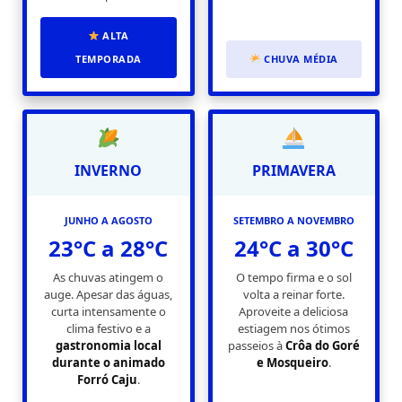
ALTA
TEMPORADA
CHUVA MÉDIA
INVERNO
PRIMAVERA
JUNHO A AGOSTO
SETEMBRO A NOVEMBRO
23°C a 28°C
24°C a 30°C
As chuvas atingem o
O tempo firma e o sol
auge. Apesar das águas,
volta a reinar forte.
curta intensamente o
Aproveite a deliciosa
clima festivo e a
estiagem nos ótimos
gastronomia local
passeios à
Crôa do Goré
durante o animado
e Mosqueiro
.
Forró Caju
.