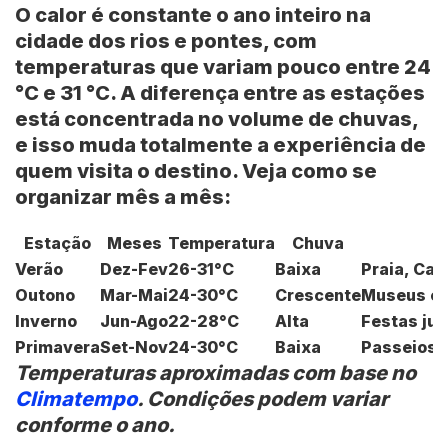
O calor é constante o ano inteiro na
cidade dos rios e pontes, com
temperaturas que variam pouco entre 24
°C e 31 °C. A diferença entre as estações
está concentrada no volume de chuvas,
e isso muda totalmente a experiência de
quem visita o destino. Veja como se
organizar mês a mês:
Estação
Meses
Temperatura
Chuva
O
Verão
Dez-Fev
26-31°C
Baixa
Praia, Car
Outono
Mar-Mai
24-30°C
Crescente
Museus e c
Inverno
Jun-Ago
22-28°C
Alta
Festas ju
Primavera
Set-Nov
24-30°C
Baixa
Passeios d
Temperaturas aproximadas com base no
Climatempo
. Condições podem variar
conforme o ano.