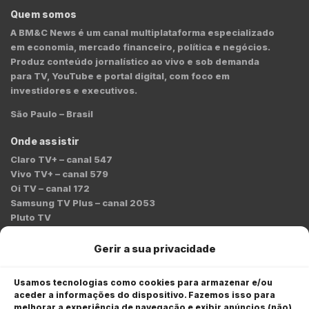
Quem somos
A BM&C News é um canal multiplataforma especializado
em economia, mercado financeiro, política e negócios.
Produz conteúdo jornalístico ao vivo e sob demanda
para TV, YouTube e portal digital, com foco em
investidores e executivos.
São Paulo – Brasil
Onde assistir
Claro TV+ – canal 547
Vivo TV+ – canal 579
Oi TV – canal 172
Samsung TV Plus – canal 2053
Pluto TV
Contato
Gerir a sua privacidade
Redação:
redacao@bmcnews.com.br
Usamos tecnologias como cookies para armazenar e/ou
aceder a informações do dispositivo. Fazemos isso para
Comercial:
melhorar a experiência de navegação e exibir anúncios (não)