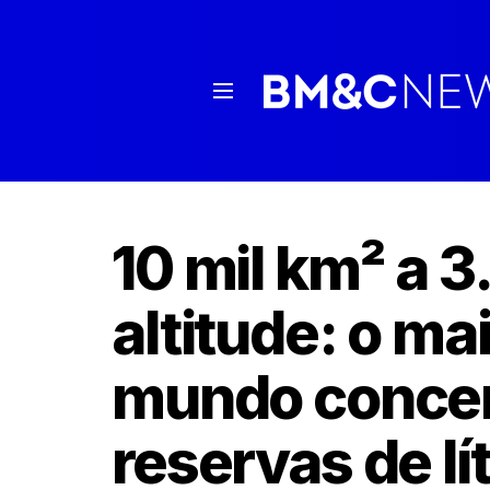
10 mil km² a 
altitude: o ma
mundo conce
reservas de lí