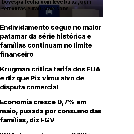
Ibovespa fecha com leve baixa, com
Petrobras e Itaú; Vale sobe
Endividamento segue no maior
patamar da série histórica e
famílias continuam no limite
financeiro
Krugman critica tarifa dos EUA
e diz que Pix virou alvo de
disputa comercial
Economia cresce 0,7% em
maio, puxada por consumo das
famílias, diz FGV