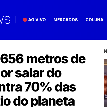
AO VIVO
MERCADOS
COLUNA
N
3.656 metros de
ior salar do
ntra 70% das
tio do planeta