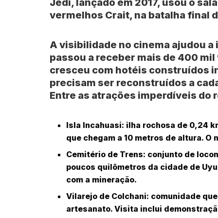
Jedi
, lançado em 2017, usou o sal
vermelhos Crait, na batalha final 
A visibilidade no cinema ajudou a
passou a receber mais de 400 mil v
cresceu com hotéis construídos in
precisam ser reconstruídos a cada
Entre as atrações imperdíveis do r
Isla Incahuasi
: ilha rochosa de 0,24 
que chegam a 10 metros de altura. O 
Cemitério de Trens
: conjunto de loc
poucos quilômetros da cidade de
Uyu
com a mineração.
Vilarejo de Colchani
: comunidade que 
artesanato. Visita inclui demonstraç