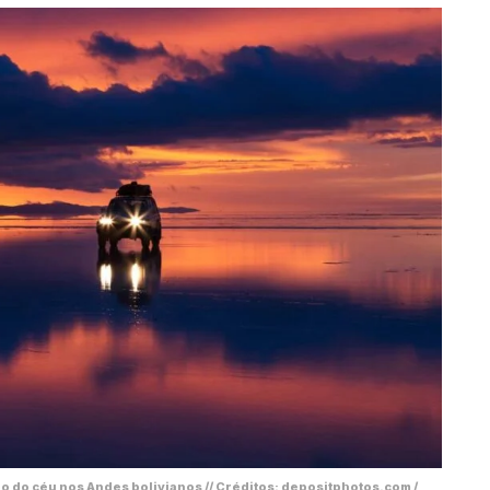
ho do céu nos Andes bolivianos // Créditos: depositphotos.com /