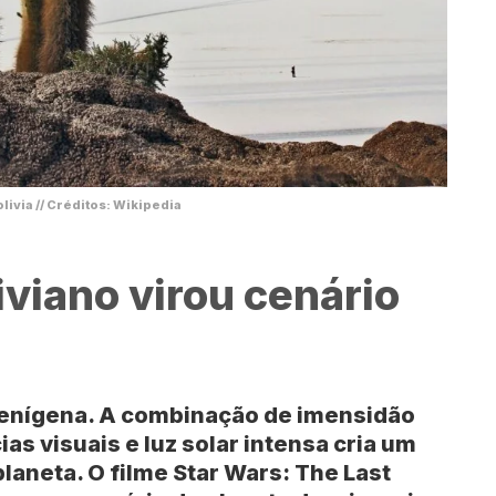
livia // Créditos: Wikipedia
iviano virou cenário
ienígena. A combinação de imensidão
ias visuais e luz solar intensa cria um
planeta. O filme
Star Wars: The Last