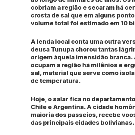
cobriam a região e secaram há cer
crosta de sal que em alguns pont
volume total foi estimado em 10 b
A lenda local conta uma outra ver
deusa Tunupa chorou tantas lágri
origem àquela imensidão branca
ocupam a região há milênios e er
sal, material que serve como isol
de temperatura.
Hoje, o salar fica no departament
Chile
e
Argentina
. A cidade homô
maioria dos passeios, recebe voos
das principais cidades bolivianas.