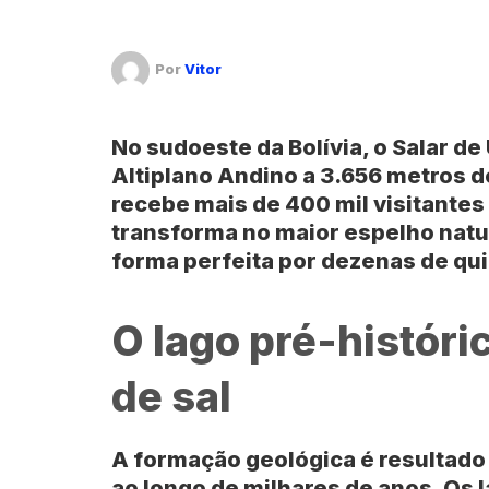
Por
Vitor
No sudoeste da
Bolívia
, o
Salar de
Altiplano Andino a 3.656 metros de
recebe mais de 400 mil visitantes
transforma no maior espelho natur
forma perfeita por dezenas de qu
O lago pré-históri
de sal
A formação geológica é resultad
ao longo de milhares de anos. Os 