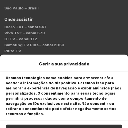
São Paulo – Brasil
Onde assistir
Claro TV+ – canal 547
Vivo TV+ – canal 579
Oi TV – canal 172
Samsung TV Plus – canal 2053
Pluto TV
Contato
Gerir a sua privacidade
Redação:
redacao@bmcnews.com.br
Usamos tecnologias como cookies para armazenar e/ou
aceder a informações do dispositivo. Fazemos isso para
Comercial:
melhorar a experiência de navegação e exibir anúncios (não)
comercial@bmcnews.com.br
personalizados. O consentimento para essas tecnologias
permitirá processar dados como comportamento de
Anuncie na BM&C News
navegação ou IDs exclusivos neste site. Não consentir ou
retirar o consentimento pode afetar negativamente certos
A BM&C News conecta marcas a milhões de investidores
recursos e funções.
através de TV, YouTube e plataformas digitais.