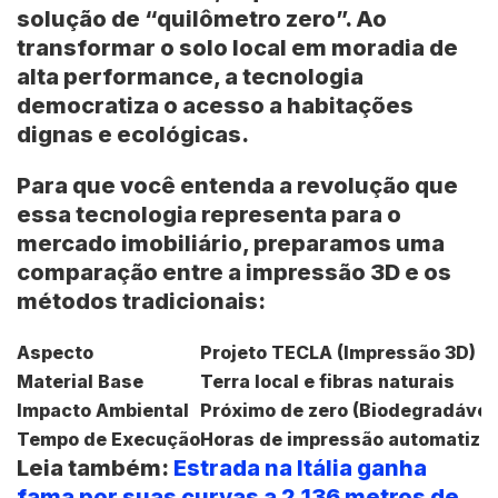
solução de “quilômetro zero”. Ao
transformar o solo local em moradia de
alta performance, a tecnologia
democratiza o acesso a habitações
dignas e ecológicas.
Para que você entenda a revolução que
essa tecnologia representa para o
mercado imobiliário, preparamos uma
comparação entre a impressão 3D e os
métodos tradicionais:
Aspecto
Projeto TECLA (Impressão 3D)
Material Base
Terra local e fibras naturais
Impacto Ambiental
Próximo de zero (Biodegradável
Tempo de Execução
Horas de impressão automatiza
Leia também:
Estrada na Itália ganha
fama por suas curvas a 2.136 metros de