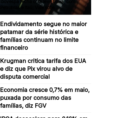
Ibovespa fecha com leve baixa, com
Petrobras e Itaú; Vale sobe
Endividamento segue no maior
patamar da série histórica e
famílias continuam no limite
financeiro
Krugman critica tarifa dos EUA
e diz que Pix virou alvo de
disputa comercial
Economia cresce 0,7% em maio,
puxada por consumo das
famílias, diz FGV