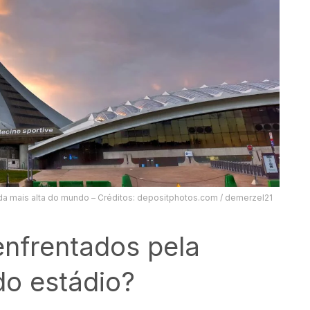
ada mais alta do mundo – Créditos: depositphotos.com / demerzel21
enfrentados pela
do estádio?