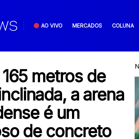
AO VIVO
MERCADOS
COLUNA
N
 165 metros de
 inclinada, a arena
dense é um
so de concreto